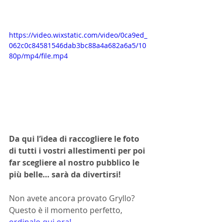
https://video.wixstatic.com/video/0ca9ed_
062c0c84581546dab3bc88a4a682a6a5/10
80p/mp4/file.mp4
Da qui l’idea di raccogliere le foto 
di tutti i vostri allestimenti per poi 
far scegliere al nostro pubblico le 
più belle… sarà da divertirsi!
Non avete ancora provato Gryllo? 
Questo è il momento perfetto,
ordinalo qui ora!