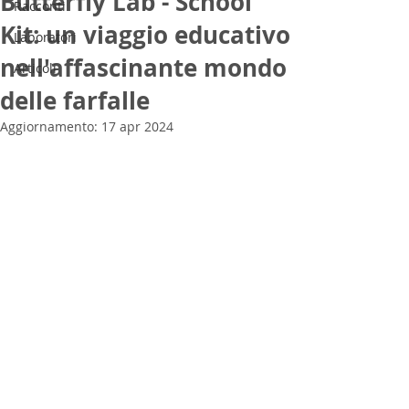
Butterfly Lab - School
Racconti
Kit: un viaggio educativo
Laboratori
nell'affascinante mondo
Articoli
delle farfalle
Aggiornamento:
17 apr 2024