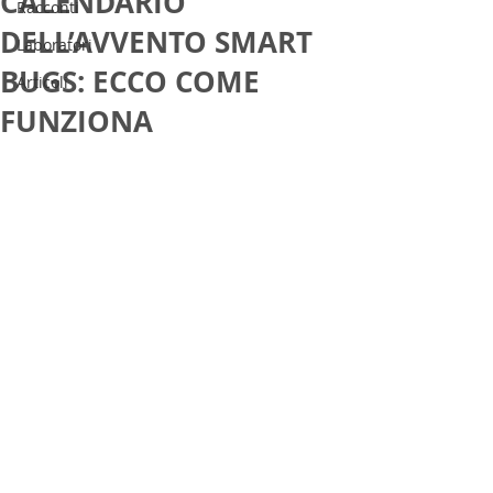
CALENDARIO
Racconti
DELL’AVVENTO SMART
Laboratori
BUGS: ECCO COME
Articoli
FUNZIONA